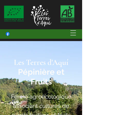
Les Terres d'Aquí
Pépinière et
Fruits
Ferme agroécologique
associant cultures de