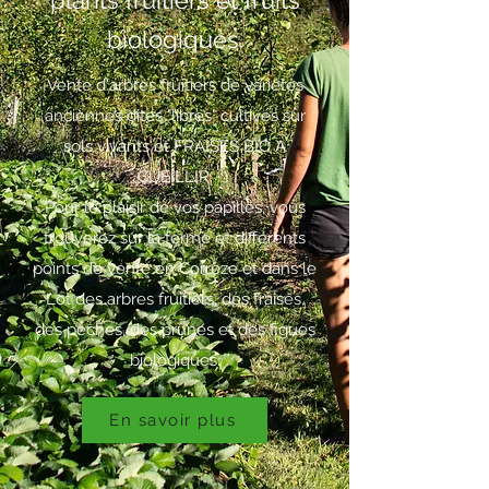
plants fruitiers et fruits
biologiques.
Vente d'arbres fruitiers de variétés
anciennes dites "libres" cultivés sur
sols vivants et FRAISES BIO A
CUEILLIR.
Pour le plaisir de vos papilles, vous
trouverez sur la ferme et différents
points de vente en Corrèze et dans le
Lot des arbres fruitiers, des fraises,
des pêches, des prunes et des figues
biologiques.
En savoir plus